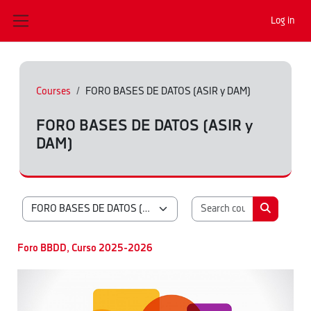
Skip to main content
Log in
Side panel
Courses
FORO BASES DE DATOS (ASIR y DAM)
FORO BASES DE DATOS (ASIR y
DAM)
Search cours
Course categories
Search co
Foro BBDD, Curso 2025-2026