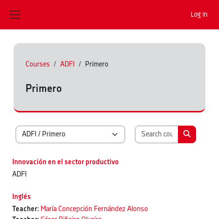
Skip to main content
Log in
Side panel
Courses
ADFI
Primero
Primero
Search cours
Course categories
Search co
Innovación en el sector productivo
ADFI
Inglés
Teacher:
María Concepción Fernández Alonso