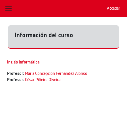
Salta al contenido principal
Acceder
Panel lateral
Información del curso
Inglés Informática
Profesor:
María Concepción Fernández Alonso
Profesor:
César Piñeiro Olveira