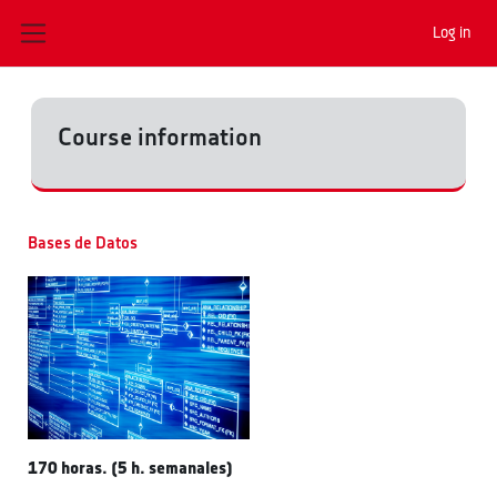
Skip to main content
Log in
Side panel
Course information
Bases de Datos
170 horas. (5 h. semanales)