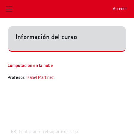
Salta al contenido principal
Acceder
Panel lateral
Información del curso
Computación en la nube
Profesor:
Isabel Martínez
Contactar con el soporte del sitio