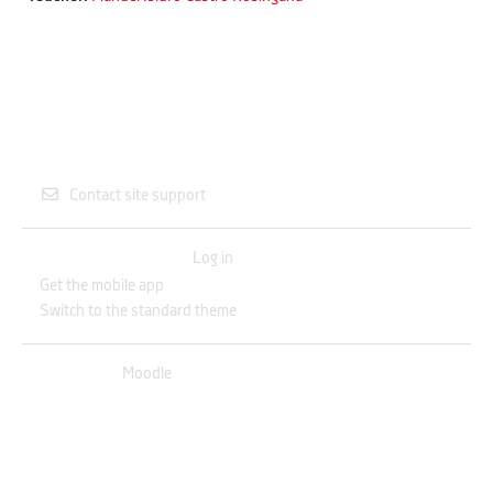
Contact site support
You are not logged in. (
Log in
)
Get the mobile app
Switch to the standard theme
Powered by
Moodle